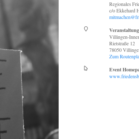
Regionales Fr
c/o Ekkehard 
mitmachen@fri
Veranstaltung
Villingen-Inne
Rietstraße 12
78050 Villing
Zum Routenpla
Event Homepa
www.friedensb