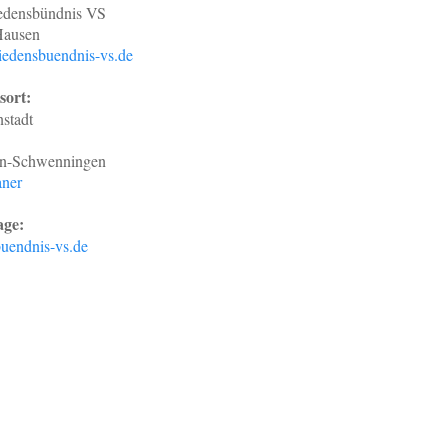
iedensbündnis VS
Hausen
edensbuendnis-vs.de
sort:
nstadt
en-Schwenningen
ner
ge:
uendnis-vs.de