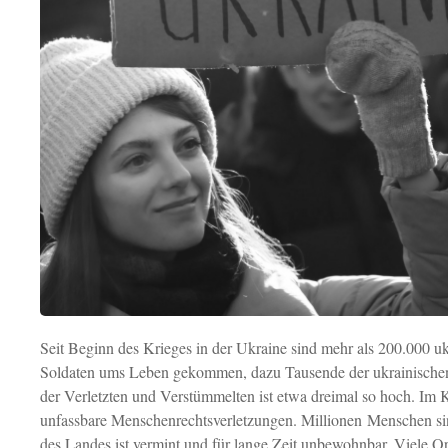
Seit Beginn des Krieges in der Ukraine sind mehr als 200.000 uk
Soldaten ums Leben gekommen, dazu Tausende der ukrainischen
der Verletzten und Verstümmelten ist etwa dreimal so hoch. Im 
unfassbare Menschenrechtsverletzungen. Millionen Menschen sind
des Landes ist vermint und für lange Zeit unbewohnbar. Viele Or