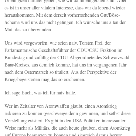
Uneinigkeit darüber geben, wie wir da hineingeraten sind. Aber
es ist in unser aller vitalem Interesse, dass wir da lebend wieder
herauskommen. Mit dem derzeit vorherrschenden Gut/Böse-
Schema wird uns das nicht gelingen. Ich wünsche uns allen den
Mut, das zu überwinden.
Uns wird vorgeworfen, wie seien naiv. Torsten Frei, der
Parlamentarische Geschäftsführer der CDU/CSU-Fraktion im
Bundestag und zufällig der CDU-Abgeordnete des Schwarzwald-
Baar-Kreises, aus dem ich komme, hat uns im vergangenen Jahr
nach dem Ostermarsch so tituliert. Aus der Perspektive der
Kriegsbegeisterten mag das so erscheinen.
Ich sage Euch, was ich für naiv halte.
Wer im Zeitalter von Atomwaffen glaubt, einen Atomkrieg
riskieren zu können (geschweige denn gewinnen, und selbst diese
Vorstellung existiert. Es gibt in den USA Politiker, interessanter
Weise mehr als Militärs, die auch heute glauben, einen Atomkrieg
auf Europa begrenzen zu können und siegreich daraus hervor