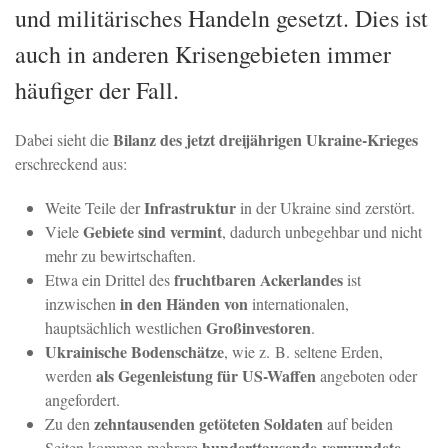
und militärisches Handeln gesetzt. Dies ist
auch in anderen Krisengebieten immer
häufiger der Fall.
Bilanz des jetzt dreijährigen Ukraine-Krieges
Dabei sieht die
erschreckend aus:
Infrastruktur
Weite Teile der
in der Ukraine sind zerstört.
Gebiete sind vermint
Viele
, dadurch unbegehbar und nicht
mehr zu bewirtschaften.
fruchtbaren Ackerlandes
Etwa ein Drittel des
ist
in den Händen von
inzwischen
internationalen,
Großinvestoren
hauptsächlich westlichen
.
Ukrainische Bodenschätze
, wie z. B. seltene Erden,
als Gegenleistung für US-Waffen
werden
angeboten oder
angefordert.
zehntausenden getöteten Soldaten
Zu den
auf beiden
hunderttausende verwundete
Seiten kommen mehrere